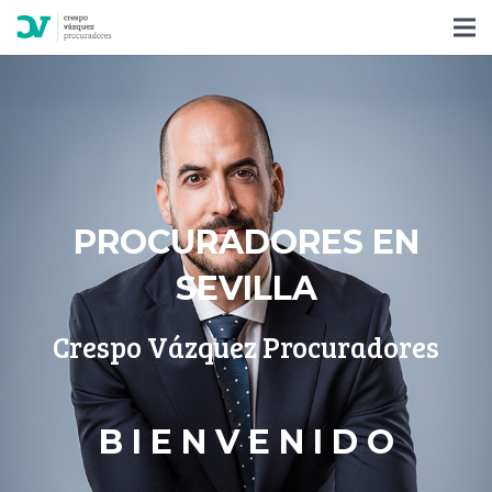
PROCURADORES EN
SEVILLA
Crespo Vázquez Procuradores
B I E N V E N I D O